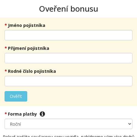
Oveření bonusu
Jméno pojistníka
Přijmení pojistníka
Rodné číslo pojistníka
Ověřit
Forma platby
Pokud zadáte současnou cenu vozidla, nabídneme vám více druhů