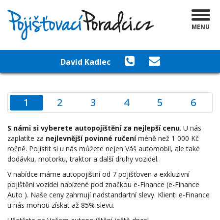
MENU
David Kadlec
1
2
3
4
5
6
S námi si vyberete autopojištění za nejlepší cenu
. U nás
zaplatíte za
nejlevnější povinné ručení
méně než 1 000 Kč
ročně. Pojistit si u nás můžete nejen Váš automobil, ale také
dodávku, motorku, traktor a další druhy vozidel.
V nabídce máme autopojištní od 7 pojišťoven a exkluzivní
pojištění vozidel nabízené pod značkou e-Finance (e-Finance
Auto ). Naše ceny zahrnují nadstandartní slevy. Klienti e-Finance
u nás mohou získat až 85% slevu.